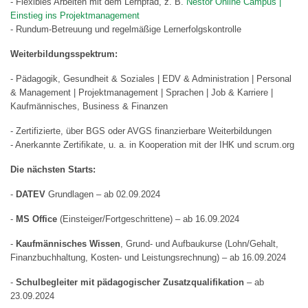
- Flexibles Arbeiten mit dem Lernpfad, z. B.
Nestor Online Campus |
Einstieg ins Projektmanagement
- Rundum-Betreuung und regelmäßige Lernerfolgskontrolle
Weiterbildungsspektrum:
- Pädagogik, Gesundheit & Soziales | EDV & Administration | Personal
& Management | Projektmanagement | Sprachen | Job & Karriere |
Kaufmännisches, Business & Finanzen
- Zertifizierte, über BGS oder AVGS finanzierbare Weiterbildungen
- Anerkannte Zertifikate, u. a. in Kooperation mit der IHK und scrum.org
Die nächsten Starts:
-
DATEV
Grundlagen – ab 02.09.2024
-
MS Office
(Einsteiger/Fortgeschrittene) – ab 16.09.2024
-
Kaufmännisches Wissen
, Grund- und Aufbaukurse (Lohn/Gehalt,
Finanzbuchhaltung, Kosten- und Leistungsrechnung) – ab 16.09.2024
-
Schulbegleiter mit pädagogischer Zusatzqualifikation
– ab
23.09.2024