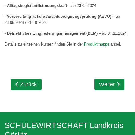
-
Alltagsbegleiter/Betreuungskraft
– ab 23.09.2024
-
Vorbereitung auf die Ausbildereignungsprüfung (AEVO)
– ab
23.09.2024 / 21.10.2024
-
Betriebliches Eingliederungsmanagement (BEM)
– ab 04.11.2024
Details zu einzelnen Kursen finden Sie in der
Produktmappe
anbei.
Vorheriger Beitrag: NEUE PRAKTIKUMSBÖRSE auf
Nächster Beitr
Zurück
Weiter
SCHULEWIRTSCHAFT Landkreis
Görlitz