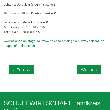
Johanna Sorsakivi (sie/ihr | she/her)
Science on Stage Deutschland e.V.
Science on Stage Europe e.V.
Am Borsigturm 15 - 13507 Berlin
Tel.: 0049 (0)30 400067-51
www.science-on-stage.de
|
www.science-on-stage.eu
|
www.science-on-
stage.de/social-media
Vorheriger Beitrag: Erfolgreiches Treffen der 
Nächster Beitr
Zurück
Weiter
SCHULEWIRTSCHAFT Landkreis