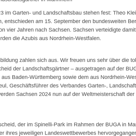
3 im Garten- und Landschaftsbau stehen fest: Theo Kle
 entschieden am 15. September den bundesweiten Beruf
 von vier Jahren nach Sachsen. Sachsen verteidigte damit 
rden die Azubis aus Nordrhein-Westfalen.
ildung zahlen sich aus. Wir freuen uns sehr über die tol
eid der Landschaftsgärtner – ausgetragen auf der BUG
eam aus Baden-Württemberg sowie dem aus Nordrhein-Wes
 Keul, Geschäftsführer des Verbandes Garten-, Landschaf
rden Sachsen 2024 nun auf der Weltmeisterschaft der B
cheid, der im Spinelli-Park im Rahmen der BUGA in Ma
ger ihres jeweiligen Landeswettbewerbes hervorgegange