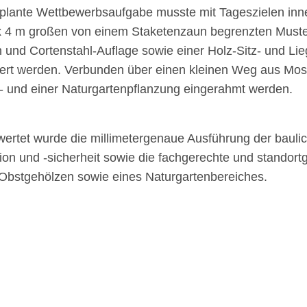
plante Wettbewerbsaufgabe musste mit Tageszielen inne
x 4 m großen von einem Staketenzaun begrenzten Muster
n und Cortenstahl-Auflage sowie einer Holz-Sitz- und L
ert werden. Verbunden über einen kleinen Weg aus Mosa
- und einer Naturgartenpflanzung eingerahmt werden.
wertet wurde die millimetergenaue Ausführung der bauli
on und -sicherheit sowie die fachgerechte und standort
 Obstgehölzen sowie eines Naturgartenbereiches.
chsen: Angebot zur praktischen Berufsorientierung an 