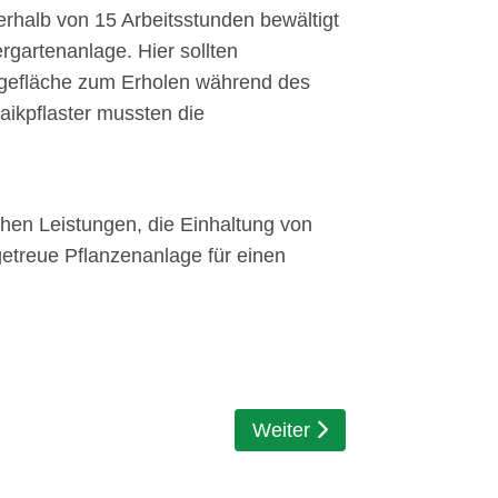
rhalb von 15 Arbeitsstunden bewältigt
gartenanlage. Hier sollten
iegefläche zum Erholen während des
ikpflaster mussten die
chen Leistungen, die Einhaltung von
getreue Pflanzenanlage für einen
Oberschulen und Gymnasien
Nächster Beitrag: Veransta
Weiter